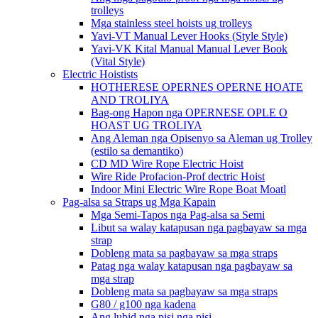
trolleys
Mga stainless steel hoists ug trolleys
Yavi-VT Manual Lever Hooks (Style Style)
Yavi-VK Kital Manual Manual Lever Book
(Vital Style)
Electric Hoistists
HOTHERESE OPERNES OPERNE HOATE
AND TROLIYA
Bag-ong Hapon nga OPERNESE OPLE O
HOAST UG TROLIYA
Ang Aleman nga Opisenyo sa Aleman ug Trolley
(estilo sa demantiko)
CD MD Wire Rope Electric Hoist
Wire Ride Profacion-Prof dectric Hoist
Indoor Mini Electric Wire Rope Boat Moatl
Pag-alsa sa Straps ug Mga Kapain
Mga Semi-Tapos nga Pag-alsa sa Semi
Libut sa walay katapusan nga pagbayaw sa mga
strap
Dobleng mata sa pagbayaw sa mga straps
Patag nga walay katapusan nga pagbayaw sa
mga strap
Dobleng mata sa pagbayaw sa mga straps
G80 / g100 nga kadena
Ang lubid nga pisi nga pisi