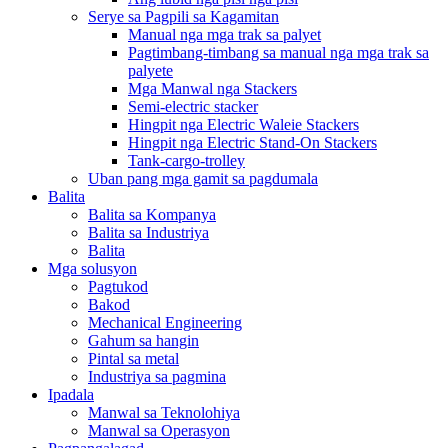
Serye sa Pagpili sa Kagamitan
Manual nga mga trak sa palyet
Pagtimbang-timbang sa manual nga mga trak sa
palyete
Mga Manwal nga Stackers
Semi-electric stacker
Hingpit nga Electric Waleie Stackers
Hingpit nga Electric Stand-On Stackers
Tank-cargo-trolley
Uban pang mga gamit sa pagdumala
Balita
Balita sa Kompanya
Balita sa Industriya
Balita
Mga solusyon
Pagtukod
Bakod
Mechanical Engineering
Gahum sa hangin
Pintal sa metal
Industriya sa pagmina
Ipadala
Manwal sa Teknolohiya
Manwal sa Operasyon