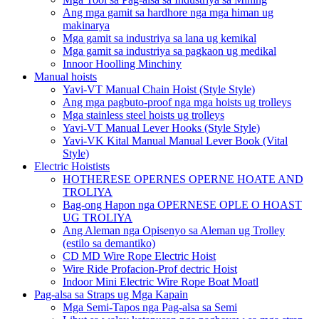
Ang mga gamit sa hardhore nga mga himan ug
makinarya
Mga gamit sa industriya sa lana ug kemikal
Mga gamit sa industriya sa pagkaon ug medikal
Innoor Hoolling Minchiny
Manual hoists
Yavi-VT Manual Chain Hoist (Style Style)
Ang mga pagbuto-proof nga mga hoists ug trolleys
Mga stainless steel hoists ug trolleys
Yavi-VT Manual Lever Hooks (Style Style)
Yavi-VK Kital Manual Manual Lever Book (Vital
Style)
Electric Hoistists
HOTHERESE OPERNES OPERNE HOATE AND
TROLIYA
Bag-ong Hapon nga OPERNESE OPLE O HOAST
UG TROLIYA
Ang Aleman nga Opisenyo sa Aleman ug Trolley
(estilo sa demantiko)
CD MD Wire Rope Electric Hoist
Wire Ride Profacion-Prof dectric Hoist
Indoor Mini Electric Wire Rope Boat Moatl
Pag-alsa sa Straps ug Mga Kapain
Mga Semi-Tapos nga Pag-alsa sa Semi