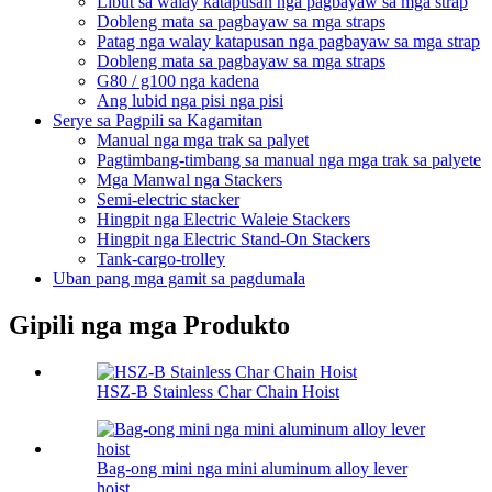
Libut sa walay katapusan nga pagbayaw sa mga strap
Dobleng mata sa pagbayaw sa mga straps
Patag nga walay katapusan nga pagbayaw sa mga strap
Dobleng mata sa pagbayaw sa mga straps
G80 / g100 nga kadena
Ang lubid nga pisi nga pisi
Serye sa Pagpili sa Kagamitan
Manual nga mga trak sa palyet
Pagtimbang-timbang sa manual nga mga trak sa palyete
Mga Manwal nga Stackers
Semi-electric stacker
Hingpit nga Electric Waleie Stackers
Hingpit nga Electric Stand-On Stackers
Tank-cargo-trolley
Uban pang mga gamit sa pagdumala
Gipili nga mga Produkto
HSZ-B Stainless Char Chain Hoist
Bag-ong mini nga mini aluminum alloy lever
hoist