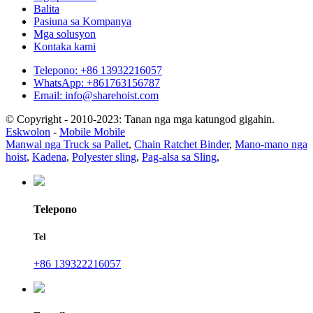
Balita
Pasiuna sa Kompanya
Mga solusyon
Kontaka kami
Telepono: +86 13932216057
WhatsApp: +861763156787
Email: info@sharehoist.com
© Copyright - 2010-2023: Tanan nga mga katungod gigahin.
Eskwolon
-
Mobile Mobile
Manwal nga Truck sa Pallet
,
Chain Ratchet Binder
,
Mano-mano nga
hoist
,
Kadena
,
Polyester sling
,
Pag-alsa sa Sling
,
Telepono
Tel
+86 139322216057