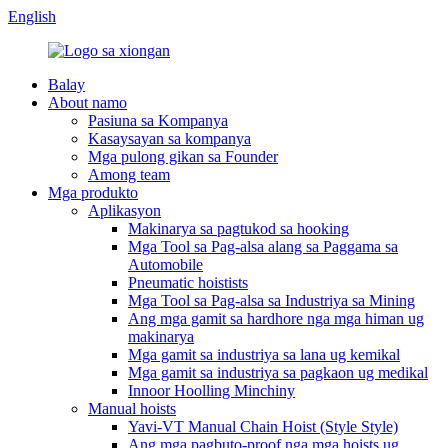
English
Balay
About namo
Pasiuna sa Kompanya
Kasaysayan sa kompanya
Mga pulong gikan sa Founder
Among team
Mga produkto
Aplikasyon
Makinarya sa pagtukod sa hooking
Mga Tool sa Pag-alsa alang sa Paggama sa
Automobile
Pneumatic hoistists
Mga Tool sa Pag-alsa sa Industriya sa Mining
Ang mga gamit sa hardhore nga mga himan ug
makinarya
Mga gamit sa industriya sa lana ug kemikal
Mga gamit sa industriya sa pagkaon ug medikal
Innoor Hoolling Minchiny
Manual hoists
Yavi-VT Manual Chain Hoist (Style Style)
Ang mga pagbuto-proof nga mga hoists ug