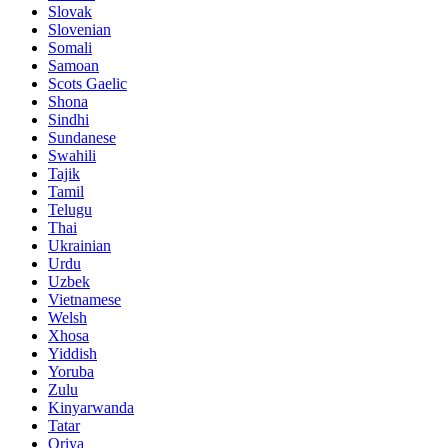
Slovak
Slovenian
Somali
Samoan
Scots Gaelic
Shona
Sindhi
Sundanese
Swahili
Tajik
Tamil
Telugu
Thai
Ukrainian
Urdu
Uzbek
Vietnamese
Welsh
Xhosa
Yiddish
Yoruba
Zulu
Kinyarwanda
Tatar
Oriya