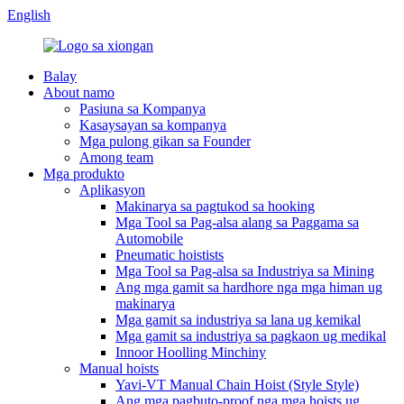
English
Balay
About namo
Pasiuna sa Kompanya
Kasaysayan sa kompanya
Mga pulong gikan sa Founder
Among team
Mga produkto
Aplikasyon
Makinarya sa pagtukod sa hooking
Mga Tool sa Pag-alsa alang sa Paggama sa
Automobile
Pneumatic hoistists
Mga Tool sa Pag-alsa sa Industriya sa Mining
Ang mga gamit sa hardhore nga mga himan ug
makinarya
Mga gamit sa industriya sa lana ug kemikal
Mga gamit sa industriya sa pagkaon ug medikal
Innoor Hoolling Minchiny
Manual hoists
Yavi-VT Manual Chain Hoist (Style Style)
Ang mga pagbuto-proof nga mga hoists ug