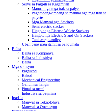
Serye sa Pagpili sa Kagamitan
Manual nga mga trak sa palyet
Pagtimbang-timbang sa manual nga mga trak sa
palyete
Mga Manwal nga Stackers
Semi-electric stacker
Hingpit nga Electric Waleie Stackers
Hingpit nga Electric Stand-On Stackers
Tank-cargo-trolley
Uban pang mga gamit sa pagdumala
Balita
Balita sa Kompanya
Balita sa Industriya
Balita
Mga solusyon
Pagtukod
Bakod
Mechanical Engineering
Gahum sa hangin
Pintal sa metal
Industriya sa pagmina
Ipadala
Manwal sa Teknolohiya
Manwal sa Operasyon