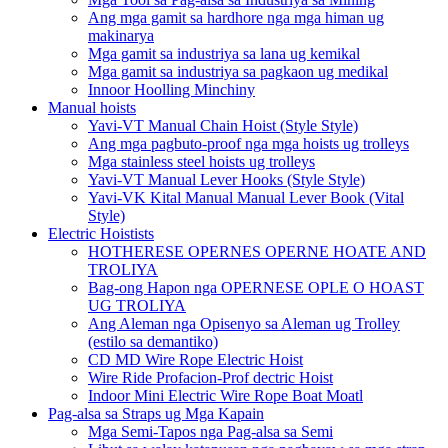
Ang mga gamit sa hardhore nga mga himan ug
makinarya
Mga gamit sa industriya sa lana ug kemikal
Mga gamit sa industriya sa pagkaon ug medikal
Innoor Hoolling Minchiny
Manual hoists
Yavi-VT Manual Chain Hoist (Style Style)
Ang mga pagbuto-proof nga mga hoists ug trolleys
Mga stainless steel hoists ug trolleys
Yavi-VT Manual Lever Hooks (Style Style)
Yavi-VK Kital Manual Manual Lever Book (Vital
Style)
Electric Hoistists
HOTHERESE OPERNES OPERNE HOATE AND
TROLIYA
Bag-ong Hapon nga OPERNESE OPLE O HOAST
UG TROLIYA
Ang Aleman nga Opisenyo sa Aleman ug Trolley
(estilo sa demantiko)
CD MD Wire Rope Electric Hoist
Wire Ride Profacion-Prof dectric Hoist
Indoor Mini Electric Wire Rope Boat Moatl
Pag-alsa sa Straps ug Mga Kapain
Mga Semi-Tapos nga Pag-alsa sa Semi