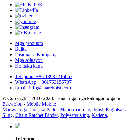
Mga produkto
Balita
Pasiuna sa Kompanya
Mga solusyon
Kontaka kami
Telepono: +86 13932216057
WhatsApp: +861763156787
Email: info@sharehoist.com
© Copyright - 2010-2023: Tanan nga mga katungod gigahin.
Eskwolon
-
Mobile Mobile
Manwal nga Truck sa Pallet
,
Mano-mano nga hoist
,
Pag-alsa sa
Sling
,
Chain Ratchet Binder
,
Polyester sling
,
Kadena
,
Telepono