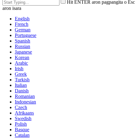
Hit ENTER aron pagpangita o Esc
aron isara
English
French
German
Portuguese
Spanish
Russian
Japanese
Korean
Arabic
Irish
Greek
Turkish
Italian
Danish
Romanian
Indonesian
Czech
Afrikaans
Swedish
Polish
Basque
Catalan