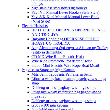
trolleys
Mga stainless steel hoists ug trolleys
Yavi-VT Manual Lever Hooks (Style Style)
Yavi-VK Kital Manual Manual Lever Book
(Vital Style)
Electric Hoistists
HOTHERESE OPERNES OPERNE HOATE
AND TROLIYA
Bag-ong Hapon nga OPERNESE OPLE O
HOAST UG TROLIYA
Ang Aleman nga Opisenyo sa Aleman ug Trolley
(estilo sa demantiko)
CD MD Wire Rope Electric Hoist
Wire Ride Profacion-Prof dectric Hoist
Indoor Mini Electric Wire Rope Boat Moatl
Pag-alsa sa Straps ug Mga Kapain
Mga Semi-Tapos nga Pag-alsa sa Semi
Libut sa walay katapusan nga pagbayaw sa mga
strap
Dobleng mata sa pagbayaw sa mga straps
Patag nga walay katapusan nga pagbayaw sa
mga strap
Dobleng mata sa pagbayaw sa mga straps
G80 / g100 nga kadena
Ang lubid nga pisi nga pisi