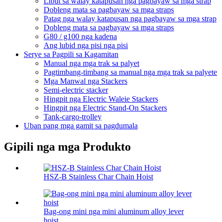
Libut sa walay katapusan nga pagbayaw sa mga strap
Dobleng mata sa pagbayaw sa mga straps
Patag nga walay katapusan nga pagbayaw sa mga strap
Dobleng mata sa pagbayaw sa mga straps
G80 / g100 nga kadena
Ang lubid nga pisi nga pisi
Serye sa Pagpili sa Kagamitan
Manual nga mga trak sa palyet
Pagtimbang-timbang sa manual nga mga trak sa palyete
Mga Manwal nga Stackers
Semi-electric stacker
Hingpit nga Electric Waleie Stackers
Hingpit nga Electric Stand-On Stackers
Tank-cargo-trolley
Uban pang mga gamit sa pagdumala
Gipili nga mga Produkto
HSZ-B Stainless Char Chain Hoist
Bag-ong mini nga mini aluminum alloy lever
hoist