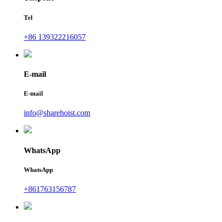
Tel
+86 139322216057
E-mail
E-mail
info@sharehoist.com
WhatsApp
WhatsApp
+861763156787