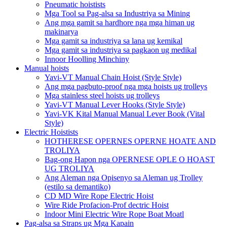
Pneumatic hoistists
Mga Tool sa Pag-alsa sa Industriya sa Mining
Ang mga gamit sa hardhore nga mga himan ug
makinarya
Mga gamit sa industriya sa lana ug kemikal
Mga gamit sa industriya sa pagkaon ug medikal
Innoor Hoolling Minchiny
Manual hoists
Yavi-VT Manual Chain Hoist (Style Style)
Ang mga pagbuto-proof nga mga hoists ug trolleys
Mga stainless steel hoists ug trolleys
Yavi-VT Manual Lever Hooks (Style Style)
Yavi-VK Kital Manual Manual Lever Book (Vital
Style)
Electric Hoistists
HOTHERESE OPERNES OPERNE HOATE AND
TROLIYA
Bag-ong Hapon nga OPERNESE OPLE O HOAST
UG TROLIYA
Ang Aleman nga Opisenyo sa Aleman ug Trolley
(estilo sa demantiko)
CD MD Wire Rope Electric Hoist
Wire Ride Profacion-Prof dectric Hoist
Indoor Mini Electric Wire Rope Boat Moatl
Pag-alsa sa Straps ug Mga Kapain