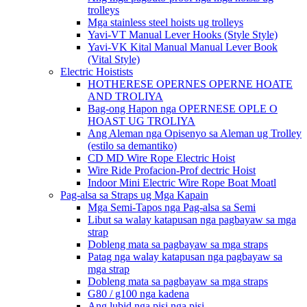
trolleys
Mga stainless steel hoists ug trolleys
Yavi-VT Manual Lever Hooks (Style Style)
Yavi-VK Kital Manual Manual Lever Book
(Vital Style)
Electric Hoistists
HOTHERESE OPERNES OPERNE HOATE
AND TROLIYA
Bag-ong Hapon nga OPERNESE OPLE O
HOAST UG TROLIYA
Ang Aleman nga Opisenyo sa Aleman ug Trolley
(estilo sa demantiko)
CD MD Wire Rope Electric Hoist
Wire Ride Profacion-Prof dectric Hoist
Indoor Mini Electric Wire Rope Boat Moatl
Pag-alsa sa Straps ug Mga Kapain
Mga Semi-Tapos nga Pag-alsa sa Semi
Libut sa walay katapusan nga pagbayaw sa mga
strap
Dobleng mata sa pagbayaw sa mga straps
Patag nga walay katapusan nga pagbayaw sa
mga strap
Dobleng mata sa pagbayaw sa mga straps
G80 / g100 nga kadena
Ang lubid nga pisi nga pisi