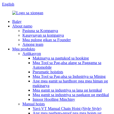
English
Balay
About namo
Pasiuna sa Kompanya
Kasaysayan sa kompanya
Mga pulong gikan sa Founder
Among team
Mga produkto
Aplikasyon
Makinarya sa pagtukod sa hooking
Mga Tool sa Pag-alsa alang sa Paggama sa
Automobile
Pneumatic hoistists
Mga Tool sa Pag-alsa sa Industriya sa Mining
Ang mga gamit sa hardhore nga mga himan ug
makinarya
Mga gamit sa industriya sa lana ug kemikal
Mga gamit sa industriya sa pagkaon ug medikal
Innoor Hoolling Minchiny
Manual hoists
Yavi-VT Manual Chain Hoist (Style Style)
Ang mga pagbuto-proof nga mga hoists ug