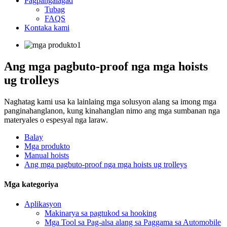
Pagpangalagad
Tubag
FAQS
Kontaka kami
Ang mga pagbuto-proof nga mga hoists
ug trolleys
Naghatag kami usa ka lainlaing mga solusyon alang sa imong mga
panginahanglanon, kung kinahanglan nimo ang mga sumbanan nga
materyales o espesyal nga laraw.
Balay
Mga produkto
Manual hoists
Ang mga pagbuto-proof nga mga hoists ug trolleys
Mga kategoriya
Aplikasyon
Makinarya sa pagtukod sa hooking
Mga Tool sa Pag-alsa alang sa Paggama sa Automobile