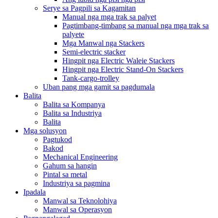
Serye sa Pagpili sa Kagamitan
Manual nga mga trak sa palyet
Pagtimbang-timbang sa manual nga mga trak sa
palyete
Mga Manwal nga Stackers
Semi-electric stacker
Hingpit nga Electric Waleie Stackers
Hingpit nga Electric Stand-On Stackers
Tank-cargo-trolley
Uban pang mga gamit sa pagdumala
Balita
Balita sa Kompanya
Balita sa Industriya
Balita
Mga solusyon
Pagtukod
Bakod
Mechanical Engineering
Gahum sa hangin
Pintal sa metal
Industriya sa pagmina
Ipadala
Manwal sa Teknolohiya
Manwal sa Operasyon