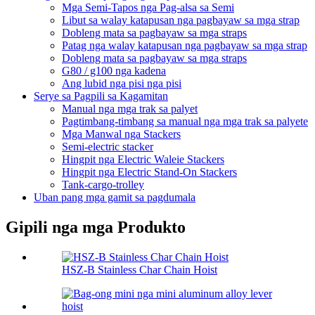
Mga Semi-Tapos nga Pag-alsa sa Semi
Libut sa walay katapusan nga pagbayaw sa mga strap
Dobleng mata sa pagbayaw sa mga straps
Patag nga walay katapusan nga pagbayaw sa mga strap
Dobleng mata sa pagbayaw sa mga straps
G80 / g100 nga kadena
Ang lubid nga pisi nga pisi
Serye sa Pagpili sa Kagamitan
Manual nga mga trak sa palyet
Pagtimbang-timbang sa manual nga mga trak sa palyete
Mga Manwal nga Stackers
Semi-electric stacker
Hingpit nga Electric Waleie Stackers
Hingpit nga Electric Stand-On Stackers
Tank-cargo-trolley
Uban pang mga gamit sa pagdumala
Gipili nga mga Produkto
HSZ-B Stainless Char Chain Hoist