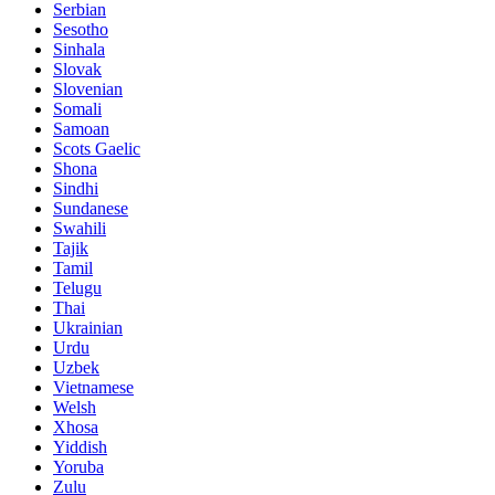
Serbian
Sesotho
Sinhala
Slovak
Slovenian
Somali
Samoan
Scots Gaelic
Shona
Sindhi
Sundanese
Swahili
Tajik
Tamil
Telugu
Thai
Ukrainian
Urdu
Uzbek
Vietnamese
Welsh
Xhosa
Yiddish
Yoruba
Zulu