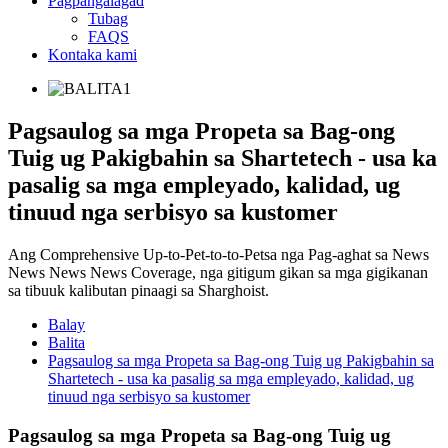
Pagpangalagad
Tubag
FAQS
Kontaka kami
Pagsaulog sa mga Propeta sa Bag-ong
Tuig ug Pakigbahin sa Shartetech - usa ka
pasalig sa mga empleyado, kalidad, ug
tinuud nga serbisyo sa kustomer
Ang Comprehensive Up-to-Pet-to-to-Petsa nga Pag-aghat sa News
News News News Coverage, nga gitigum gikan sa mga gigikanan
sa tibuuk kalibutan pinaagi sa Sharghoist.
Balay
Balita
Pagsaulog sa mga Propeta sa Bag-ong Tuig ug Pakigbahin sa
Shartetech - usa ka pasalig sa mga empleyado, kalidad, ug
tinuud nga serbisyo sa kustomer
Pagsaulog sa mga Propeta sa Bag-ong Tuig ug