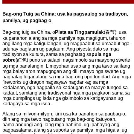
Bag-ong Tuig sa China: usa ka pagsaulog sa tradisyon,
pamilya, ug pagbag-o
Bag-ong tuig sa China, o
Pista sa Tingpamulak
(春节), usa
ka panahon alang sa mga pamilya nga magtigum, tahuron
ang ilang mga katigulangan, ug magpaabut sa umaabut nga
adunay paglaum ug paglaum. Ang piyesta dato sa mga
tradisyon sa kultura, sama sa paghatag sa
pula nga
sobre
(红包) puno sa salapi, nagsimbolo sa maayong swerte
ug mga panalangin. Limpyohan usab ang mga tawo sa ilang
mga balay aron mapugngan ang dili maayo nga swerte ug
naghatag lugar alang sa mga bag-ong oportunidad. Ang mga
fireworks ug dragon nagsayaw nagdan-ag sa mga
kadalanan, nga nagpaila sa kadaugan sa maayo tungod sa
kadaut, samtang ang tradisyonal nga mga pagkaon sama sa
mga dumplings ug isda nga gisimbolo sa katigayunan ug
kadagaya sa mga isda.
Alang sa milyon-milyon, kini usa ka panahon sa pagbag-o,
diin ang mga tawo nagbutang mga bag-ong katuyoan,
pamalandungi ang ilang mga nahimo, ug ipahayag ang
pagpasalamat alang sa suporta sa pamilya, mga higala, ug