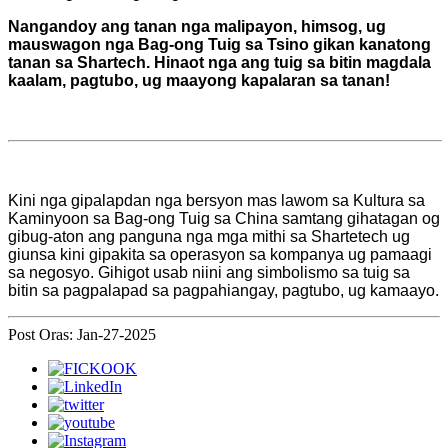
Nangandoy ang tanan nga malipayon, himsog, ug
mauswagon nga Bag-ong Tuig sa Tsino gikan kanatong
tanan sa Shartech. Hinaot nga ang tuig sa bitin magdala
kaalam, pagtubo, ug maayong kapalaran sa tanan!
Kini nga gipalapdan nga bersyon mas lawom sa Kultura sa
Kaminyoon sa Bag-ong Tuig sa China samtang gihatagan og
gibug-aton ang panguna nga mga mithi sa Shartetech ug
giunsa kini gipakita sa operasyon sa kompanya ug pamaagi
sa negosyo. Gihigot usab niini ang simbolismo sa tuig sa
bitin sa pagpalapad sa pagpahiangay, pagtubo, ug kamaayo.
Post Oras: Jan-27-2025