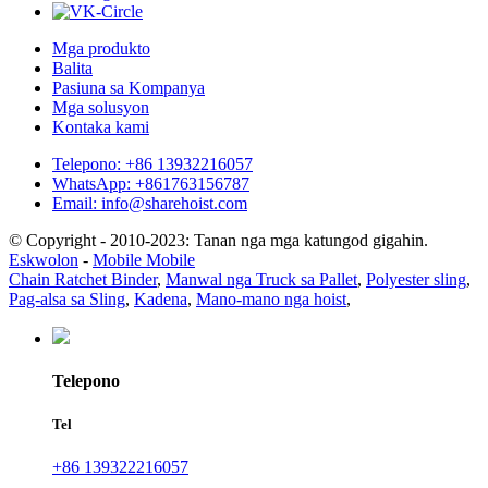
Mga produkto
Balita
Pasiuna sa Kompanya
Mga solusyon
Kontaka kami
Telepono: +86 13932216057
WhatsApp: +861763156787
Email: info@sharehoist.com
© Copyright - 2010-2023: Tanan nga mga katungod gigahin.
Eskwolon
-
Mobile Mobile
Chain Ratchet Binder
,
Manwal nga Truck sa Pallet
,
Polyester sling
,
Pag-alsa sa Sling
,
Kadena
,
Mano-mano nga hoist
,
Telepono
Tel
+86 139322216057