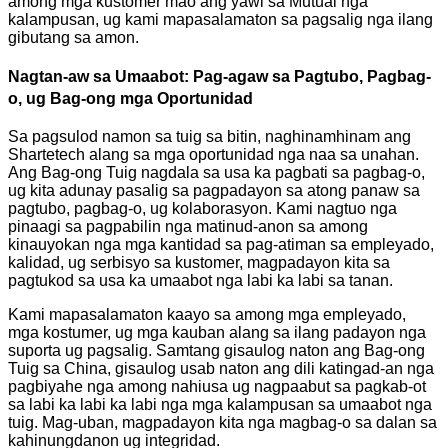
among mga kustomer mao ang yawi sa Mutual nga
kalampusan, ug kami mapasalamaton sa pagsalig nga ilang
gibutang sa amon.
Nagtan-aw sa Umaabot: Pag-agaw sa Pagtubo, Pagbag-
o, ug Bag-ong mga Oportunidad
Sa pagsulod namon sa tuig sa bitin, naghinamhinam ang
Shartetech alang sa mga oportunidad nga naa sa unahan.
Ang Bag-ong Tuig nagdala sa usa ka pagbati sa pagbag-o,
ug kita adunay pasalig sa pagpadayon sa atong panaw sa
pagtubo, pagbag-o, ug kolaborasyon. Kami nagtuo nga
pinaagi sa pagpabilin nga matinud-anon sa among
kinauyokan nga mga kantidad sa pag-atiman sa empleyado,
kalidad, ug serbisyo sa kustomer, magpadayon kita sa
pagtukod sa usa ka umaabot nga labi ka labi sa tanan.
Kami mapasalamaton kaayo sa among mga empleyado,
mga kostumer, ug mga kauban alang sa ilang padayon nga
suporta ug pagsalig. Samtang gisaulog naton ang Bag-ong
Tuig sa China, gisaulog usab naton ang dili katingad-an nga
pagbiyahe nga among nahiusa ug nagpaabut sa pagkab-ot
sa labi ka labi ka labi nga mga kalampusan sa umaabot nga
tuig. Mag-uban, magpadayon kita nga magbag-o sa dalan sa
kahinungdanon ug integridad.