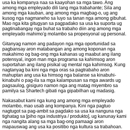
usa ka kompanya naa sa kaayohan sa mga tawo. Ang
among mga empleyado dili lang mga trabahante; Sila ang
among mga kauban, ang among mga magbag-o, ug ang
kusog nga nagmaneho sa luyo sa tanan nga among gibuhat.
Mao nga kita gitugyan sa pagpadako sa usa ka suporta ug
pagtinabangay nga buhat sa trabaho diin ang among mga
empleyado mahimo'g molambo sa propesyonal ug personal.
Gitanyag namon ang padayon nga mga oportunidad sa
pagbansay aron matabangan ang among koponan nga
makahimo og bag-ong mga kahanas ug maabut ang ilang
potensyal, ingon man mga programa sa kahimsog aron
suportahan ang ilang pisikal ug mental nga kahimsog. Kung
nagtanyag ba kini nga mga oras sa pagtrabaho aron
mahuptan ang usa ka himsog nga balanse sa kinabuhi-
kinabuhi o pag-ila sa mga kalampusan sa mga awards ug
pagsaulog, gisiguro namon nga ang matag miyembro sa
pamilya sa Shartech gibati nga gipabilhan ug madasig.
Nakasabut kami nga kung ang among mga empleyado
molambo, mao usab ang kompanya. Kini nga pagtuo
nagtugot sa pag-ambit sa pagdako sa usa ka nanguna nga
tighatag sa [piho nga industriya / produkto], ug kanunay kami
nga nangita alang sa mga bag-ong pamaagi aron
mapauswag ang usa ka positibo nga kultura sa trabahoan.