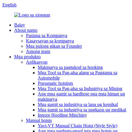
English
Balay
About namo
Pasiuna sa Kompanya
Kasaysayan sa kompanya
Mga pulong gikan sa Founder
Among team
Mga produkto
Aplikasyon
Makinarya sa pagtukod sa hooking
Mga Tool sa Pag-alsa alang sa Paggama sa
Automobile
Pneumatic hoistists
Mga Tool sa Pag-alsa sa Industriya sa Mining
Ang mga gamit sa hardhore nga mga himan ug
makinarya
Mga gamit sa industriya sa lana ug kemikal
Mga gamit sa industriya sa pagkaon ug medikal
Innoor Hoolling Minchiny
Manual hoists
Yavi-VT Manual Chain Hoist (Style Style)
Ang mga pagbuto-proof nga mga hoists ug