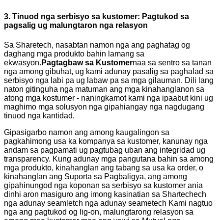
3. Tinuod nga serbisyo sa kustomer: Pagtukod sa
pagsalig ug malungtaron nga relasyon
Sa Sharetech, nasabtan namon nga ang paghatag og
daghang mga produkto bahin lamang sa
ekwasyon.
Pagtagbaw sa Kustomer
naa sa sentro sa tanan
nga among gibuhat, ug kami adunay pasalig sa paghalad sa
serbisyo nga labi pa ug labaw pa sa mga gilauman. Dili lang
naton gitinguha nga matuman ang mga kinahanglanon sa
atong mga kostumer - naningkamot kami nga ipaabut kini ug
maghimo mga solusyon nga gipahiangay nga nagdugang
tinuod nga kantidad.
Gipasigarbo namon ang among kaugalingon sa
pagkahimong usa ka kompanya sa kustomer, kanunay nga
andam sa pagpamati ug pagtubag uban ang integridad ug
transparency. Kung adunay mga pangutana bahin sa among
mga produkto, kinahanglan ang tabang sa usa ka order, o
kinahanglan ang Suporta sa Pagbaligya, ang among
gipahinungod nga koponan sa serbisyo sa kustomer ania
dinhi aron masiguro ang imong kasinatian sa Shartechech
nga adunay seamletch nga adunay seametech Kami nagtuo
nga ang pagtukod og lig-on, malungtarong relasyon sa