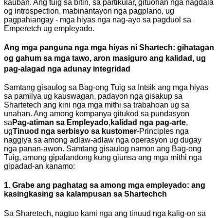
kauban. Ang tuig sa bitin, sa partikular, gituohan nga nagdala
og introspection, mabinantayon nga pagplano, ug
pagpahiangay - mga hiyas nga nag-ayo sa pagduol sa
Emperetch ug empleyado.
Ang mga panguna nga mga hiyas ni Shartech: gihatagan
og gahum sa mga tawo, aron masiguro ang kalidad, ug
pag-alagad nga adunay integridad
Samtang gisaulog sa Bag-ong Tuig sa Intsik ang mga hiyas
sa pamilya ug kauswagan, padayon nga gisakup sa
Shartetech ang kini nga mga mithi sa trabahoan ug sa
unahan. Ang among kompanya gitukod sa pundasyon
sa
Pag-atiman sa Empleyado
,
kalidad nga pag-arte
,
ug
Tinuod nga serbisyo sa kustomer
-Principles nga
naggiya sa among adlaw-adlaw nga operasyon ug dugay
nga panan-awon. Samtang gisaulog namon ang Bag-ong
Tuig, among gipalandong kung giunsa ang mga mithi nga
gipadad-an kanamo:
1. Grabe ang paghatag sa among mga empleyado: ang
kasingkasing sa kalampusan sa Shartechch
Sa Sharetech, nagtuo kami nga ang tinuud nga kalig-on sa