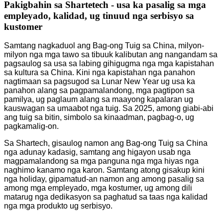
Pakigbahin sa Shartetech - usa ka pasalig sa mga
empleyado, kalidad, ug tinuud nga serbisyo sa
kustomer
Samtang nagkaduol ang Bag-ong Tuig sa China, milyon-
milyon nga mga tawo sa tibuuk kalibutan ang nangandam sa
pagsaulog sa usa sa labing gihigugma nga mga kapistahan
sa kultura sa China. Kini nga kapistahan nga panahon
nagtimaan sa pagsugod sa Lunar New Year ug usa ka
panahon alang sa pagpamalandong, mga pagtipon sa
pamilya, ug paglaum alang sa maayong kapalaran ug
kauswagan sa umaabot nga tuig. Sa 2025, among giabi-abi
ang tuig sa bitin, simbolo sa kinaadman, pagbag-o, ug
pagkamalig-on.
Sa Shartech, gisaulog namon ang Bag-ong Tuig sa China
nga adunay kadasig, samtang ang higayon usab nga
magpamalandong sa mga panguna nga mga hiyas nga
naghimo kanamo nga karon. Samtang atong gisakup kini
nga holiday, gipamatud-an namon ang among pasalig sa
among mga empleyado, mga kostumer, ug among dili
matarug nga dedikasyon sa paghatud sa taas nga kalidad
nga mga produkto ug serbisyo.