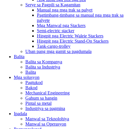
Serye sa Pagpili sa Kagamitan
Manual nga mga trak sa palyet
Pagtimbang-timbang sa manual nga mga trak sa
palyete
Mga Manwal nga Stackers
Semi-electric stacker
Hingpit nga Electric Waleie Stackers
Hingpit nga Electric Stand-On Stackers
Tank-cargo-trolley
Uban pang mga gamit sa pagdumala
Balita
Balita sa Kompanya
Balita sa Industriya
Balita
Mga solusyon
Pagtukod
Bakod
Mechanical Engineering
Gahum sa hangin
Pintal sa metal
Industriya sa pagmina
Ipadala
Manwal sa Teknolohiya
Manwal sa Operasyon