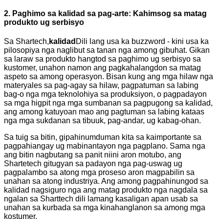
2. Paghimo sa kalidad sa pag-arte: Kahimsog sa matag
produkto ug serbisyo
Sa Shartech,
kalidad
Dili lang usa ka buzzword - kini usa ka
pilosopiya nga naglibut sa tanan nga among gibuhat. Gikan
sa laraw sa produkto hangtod sa paghimo ug serbisyo sa
kustomer, unahon namon ang pagkahalangdon sa matag
aspeto sa among operasyon. Bisan kung ang mga hilaw nga
materyales sa pag-agay sa hilaw, pagpatuman sa labing
bag-o nga mga teknolohiya sa produksiyon, o pagpadayon
sa mga higpit nga mga sumbanan sa pagpugong sa kalidad,
ang among katuyoan mao ang pagtuman sa labing kataas
nga mga sukdanan sa tibuuk, pag-andar, ug kabag-ohan.
Sa tuig sa bitin, gipahinumduman kita sa kaimportante sa
pagpahiangay ug mabinantayon nga pagplano. Sama nga
ang bitin nagbutang sa panit niini aron motubo, ang
Shartetech gitugyan sa padayon nga pag-uswag ug
pagpalambo sa atong mga proseso aron magpabilin sa
unahan sa atong industriya. Ang among pagpahinungod sa
kalidad nagsiguro nga ang matag produkto nga nagdala sa
ngalan sa Sharttech dili lamang kasaligan apan usab sa
unahan sa kurbada sa mga kinahanglanon sa among mga
kostumer.