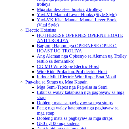
trolleys
Mga stainless steel hoists ug trolleys
Yavi-VT Manual Lever Hooks (Style Style)
Yavi-VK Kital Manual Manual Lever Book
(Vital Style)
Electric Hoistists
HOTHERESE OPERNES OPERNE HOATE
AND TROLIYA
Bag-ong Hapon nga OPERNESE OPLE O
HOAST UG TROLIYA
Ang Aleman nga Opisenyo sa Aleman ug Trolley
(estilo sa demantiko)
CD MD Wire Rope Electric Hoist
Wire Ride Profacion-Prof dectric Hoist
Indoor Mini Electric Wire Rope Boat Moatl
Pag-alsa sa Straps ug Mga Kapain
Mga Semi-Tapos nga Pag-alsa sa Semi
Libut sa walay katapusan nga pagbayaw sa mga
strap
Dobleng mata sa pagbayaw sa mga straps
Patag nga walay katapusan nga pagbayaw sa
mga strap
Dobleng mata sa pagbayaw sa mga straps
G80 / g100 nga kadena
Ang lubid nga pisi nga pisi